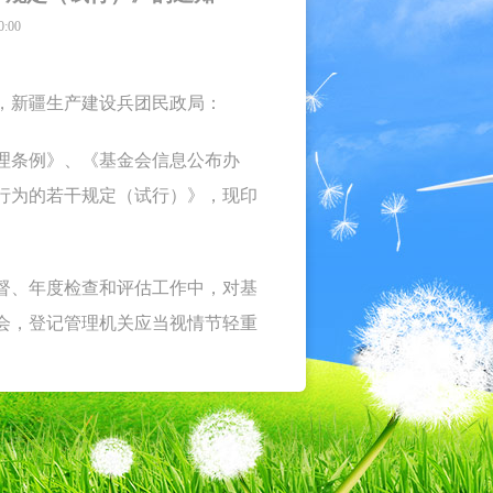
:00
，新疆生产建设兵团民政局：
条例》、《基金会信息公布办
行为的若干规定（试行）》，现印
、年度检查和评估工作中，对基
会，登记管理机关应当视情节轻重
降低评估等级；情节严重的，应当
二○一二年七月十日